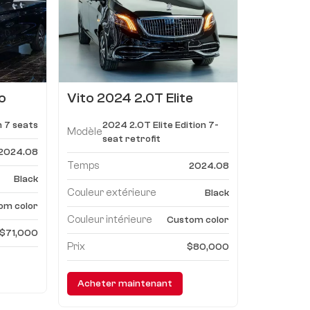
o
Vito 2024 2.0T Elite
Edition 7 places
n 7 seats
2024 2.0T Elite Edition 7-
modernisé
Modèle
seat retrofit
2024.08
Temps
2024.08
Black
Couleur extérieure
Black
om color
Couleur intérieure
Custom color
$71,000
Prix
$80,000
Acheter maintenant