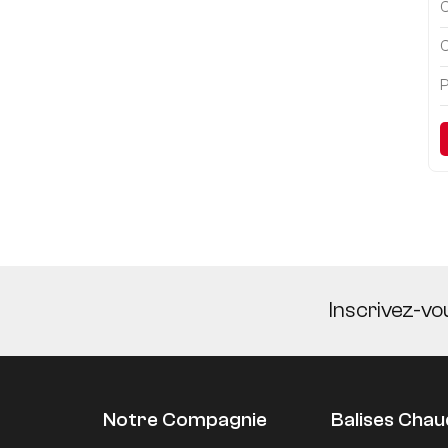
C
C
P
Inscrivez-vo
Notre Compagnie
Balises Cha