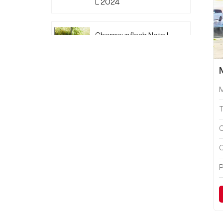
L 2024
Chargeur flash Neta L
2024 à portée
étendue 220
Audi A7L 2022 45
TFSI quattro S-line
Wind Knight
C
C
Li Auto L6 2024 Max
P
Li Auto L6 2024 Pro