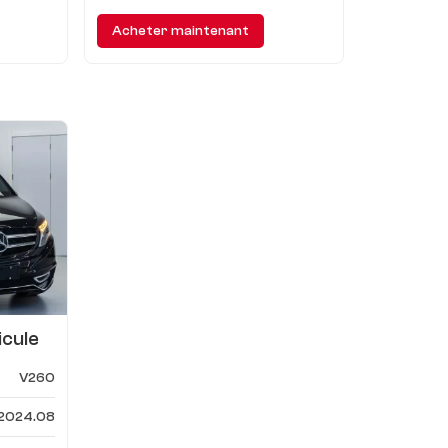
Acheter maintenant
icule
s-benz
V260
2024.08