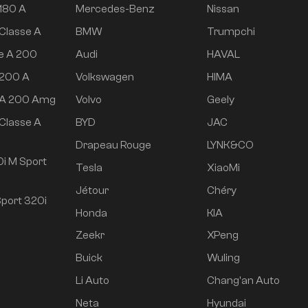
180 A
Mercedes-Benz
Nissan
Classe A
BMW
Trumpchi
e A 200
Audi
HAVAL
 200 A
Volkswagen
HIMA
 A 200 Amg
Volvo
Geely
Classe A
BYD
JAC
e
Drapeau Rouge
LYNK&CO
i M Sport
Tesla
XiaoMi
Jétour
Chéry
port 320i
Honda
KIA
Zeekr
XPeng
Buick
Wuling
Li Auto
Chang'an Auto
Neta
Hyundai