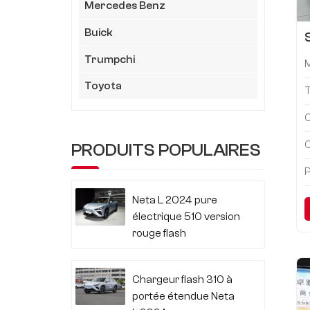
Mercedes Benz
Buick
Trumpchi
Toyota
C
C
PRODUITS POPULAIRES
P
Neta L 2024 pure
électrique 510 version
rouge flash
Chargeur flash 310 à
portée étendue Neta