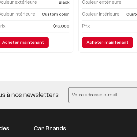
ouleur extérieure
Couleur extérieure
Black
ouleur intérieure
Couleur intérieure
Custom color
Cust
rix
Prix
$16.888
Acheter maintenant
Acheter maintenant
us à nos newsletters
udes
Car Brands