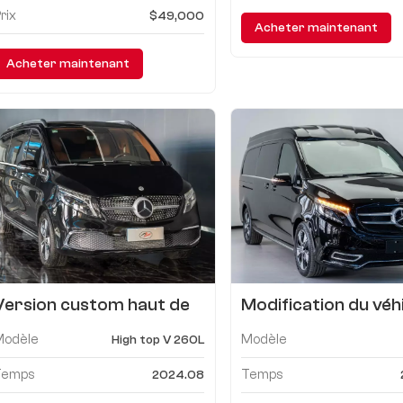
rix
$49,000
Acheter maintenant
Acheter maintenant
Version custom haut de
Modification du véh
gamme V 260L
utilitaire Mercede
Modèle
Modèle
High top V 260L
V260
Temps
Temps
2024.08