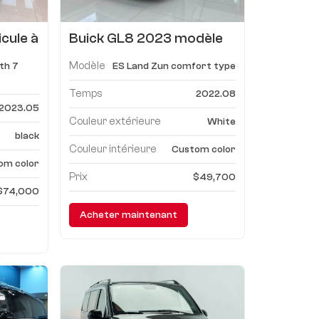
icule à
Buick GL8 2023 modèle
imple
ES Luzun version Confort
Modèle
ith 7
ES Land Zun comfort type
Temps
2022.08
2023.05
Couleur extérieure
White
black
Couleur intérieure
Custom color
om color
Prix
$49,700
$74,000
Acheter maintenant