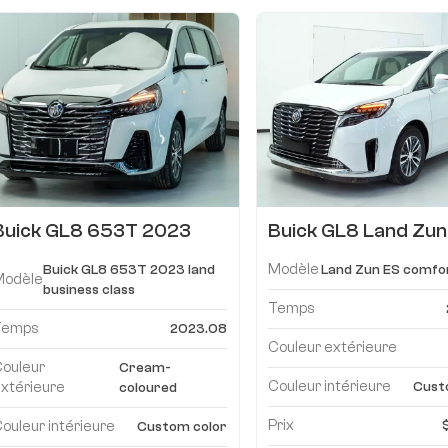
Buick GL8 653T 2023
Buick GL8 Land Zun
confort classe affaires
modèle confort 20
Modèle
Buick GL8 653T 2023 land
Land Zun ES comfo
terrestre
Modèle
business class
Temps
Temps
2023.08
Couleur extérieure
Couleur
Cream-
Couleur intérieure
xtérieure
Cust
coloured
Prix
ouleur intérieure
Custom color