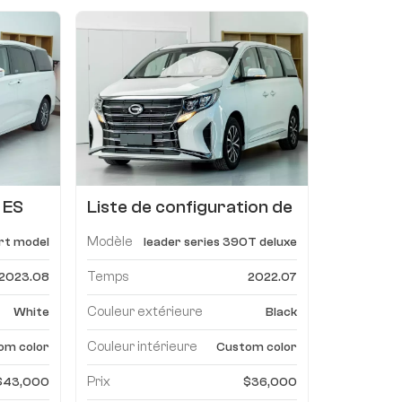
 ES
Liste de configuration de
23
mise à niveau de l'édition
Modèle
rt model
leader series 390T deluxe
de luxe Trumpchi M8
leader série 390T
Temps
2023.08
2022.07
Couleur extérieure
White
Black
Couleur intérieure
om color
Custom color
Prix
$43,000
$36,000