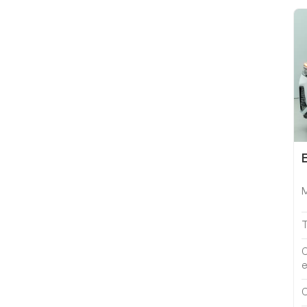
Mi SU7 2024, version
de conduite
intelligente longue
portée à propulsion
arrière de 700 km
Mi SU7 2024 830 km
propulsion arrière
super longue durée
de vie conduite
intelligente haut de
gamme version Pro
e
C