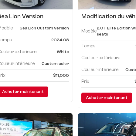
Sea Lion Version
Modification du véh
personnalisée mpv
toit plat et porte s
Modèle
Sea Lion Custom version
2.0T Elite Edition w
Benz Vito
Modèle
seats
Temps
2024.08
Temps
ouleur extérieure
White
Couleur extérieure
ouleur intérieure
Custom color
Couleur intérieure
Cust
rix
$11,000
Prix
Acheter maintenant
Acheter maintenant