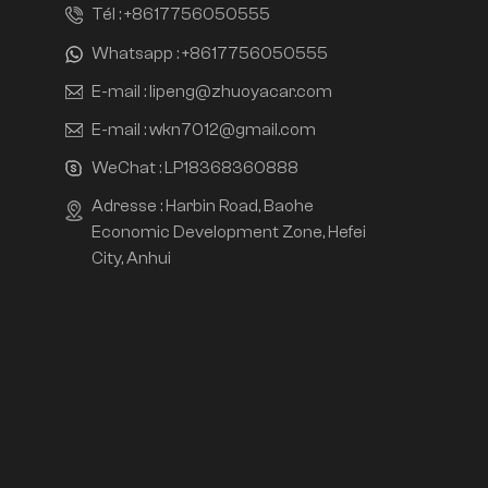
Tél :
+8617756050555
Whatsapp :
+8617756050555
E-mail :
lipeng@zhuoyacar.com
E-mail :
wkn7012@gmail.com
WeChat :
LP18368360888
Adresse : Harbin Road, Baohe
Economic Development Zone, Hefei
City, Anhui