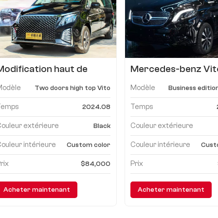
Modification haut de
Mercedes-benz Vit
gamme à double porte
2024 2.0T version
Modèle
Modèle
Two doors high top Vito
Business editio
Mercedes-benz Vito
business 7 places
rénovation
Temps
Temps
2024.08
ouleur extérieure
Couleur extérieure
Black
ouleur intérieure
Couleur intérieure
Custom color
Cust
rix
Prix
$84,000
Acheter maintenant
Acheter maintenant