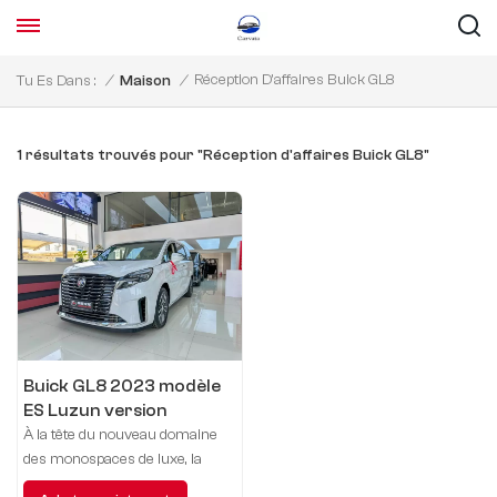
Réception D'affaires Buick GL8
Tu Es Dans :
/
Maison
/
1 résultats trouvés pour "Réception d'affaires Buick GL8"
Buick GL8 2023 modèle
ES Luzun version
Confort
À la tête du nouveau domaine
des monospaces de luxe, la
version personnalisée Buick