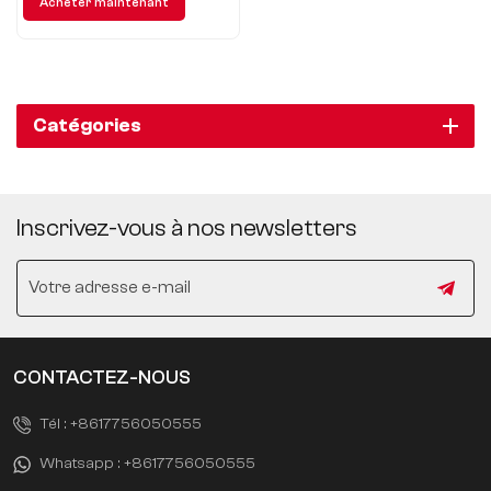
Acheter maintenant
GL8 vous présente une qualité
extraordinaire et une
expérience distinguée.
Catégories
Inscrivez-vous à nos newsletters
CONTACTEZ-NOUS
Tél :
+8617756050555
Whatsapp :
+8617756050555