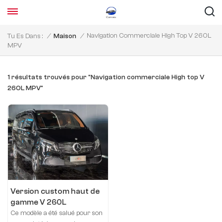
Navigation Commerciale High Top V 260L
Tu Es Dans :
/
Maison
/
MPV
1 résultats trouvés pour "Navigation commerciale High top V
260L MPV"
Version custom haut de
gamme V 260L
Ce modèle a été salué pour son