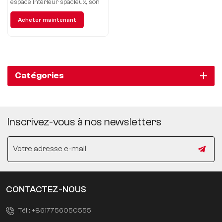
espace intérieur spacieux, son
excellent confort de conduite et
Acheter maintenant
sa configuration riche.
Catégories
Inscrivez-vous à nos newsletters
CONTACTEZ-NOUS
Tél :
+8617756050555