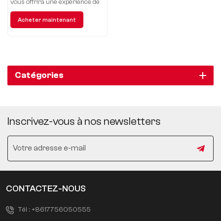
vous offrira une expérience de
conduite au-delà de vos attentes
Acheter maintenant
et ouvrira un nouveau chapitre
dans le secteur du luxe.
Réservez maintenant, roulez
vers l'extraordinaire et gardez le
contrôle !
Catégories
Inscrivez-vous à nos newsletters
CONTACTEZ-NOUS
Tél :
+8617756050555