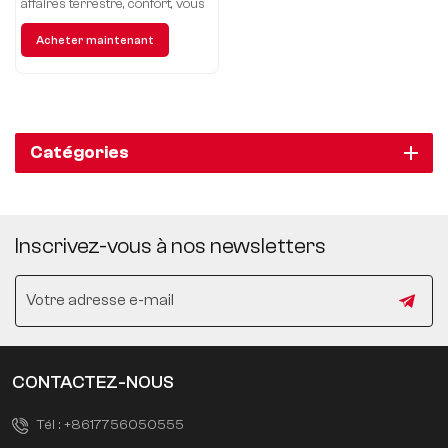
affaires terrestre, confort, vous
offre une expérience de
Acheter maintenant
conduite de luxe sans
précédent.
Catégories
Inscrivez-vous à nos newsletters
CONTACTEZ-NOUS
Tél :
+8617756050555