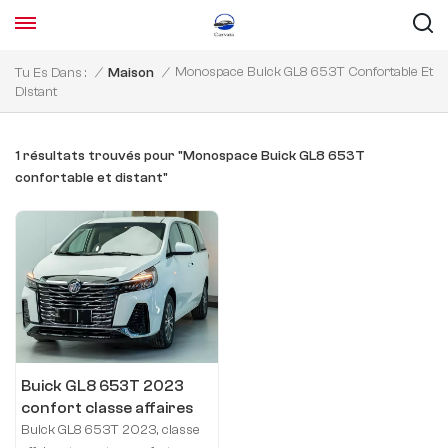
Monospace Buick GL8 653T Confortable Et
Tu Es Dans :
/
Maison
/
Distant
1 résultats trouvés pour "Monospace Buick GL8 653T
confortable et distant"
Buick GL8 653T 2023
confort classe affaires
terrestre
Buick GL8 653T 2023, classe