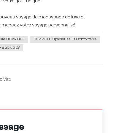
r votre goût unique.
nouveau voyage de monospace de luxe et
 commencez votre voyage personnalisé.
lité Buick GL8
Buick GL8 Spacieuse Et Confortable
e Buick GL8
 Vito
o
essage