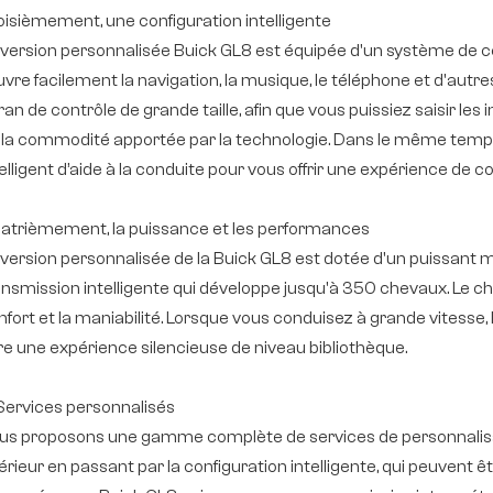
oisièmement, une configuration intelligente
 version personnalisée Buick GL8 est équipée d'un système de 
vre facilement la navigation, la musique, le téléphone et d'autr
an de contrôle de grande taille, afin que vous puissiez saisir les
 la commodité apportée par la technologie. Dans le même temps
elligent d’aide à la conduite pour vous offrir une expérience de c
atrièmement, la puissance et les performances
 version personnalisée de la Buick GL8 est dotée d'un puissant
ansmission intelligente qui développe jusqu'à 350 chevaux. Le ch
nfort et la maniabilité. Lorsque vous conduisez à grande vitesse, 
fre une expérience silencieuse de niveau bibliothèque.
 Services personnalisés
us proposons une gamme complète de services de personnalisatio
térieur en passant par la configuration intelligente, qui peuvent 