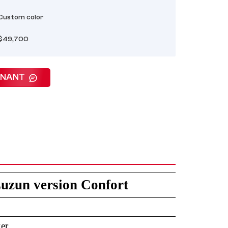
Custom color
$49,700
ENANT
uzun version Confort
ger