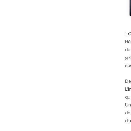
1.
Hé
de
gri
sp
De
L'
qu
Un
de 
d’