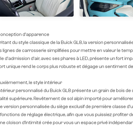
 Conception d'apparence
ritant du style classique de la Buick GL8, la version personnalis
s lignes de carrosserie simplifiées pour mettre en valeur le te
lle d'admission d'air, avec ses phares à LED, présente un fort imp
ort unique rend le corps plus robuste et dégage un sentiment de
uxièmement, le style intérieur
intérieur personnalisé du Buick GL8 présente un grain de bois de 
alité supérieure. Revêtement de sol alpin importé pour améliorer l
e version personnalisée du siège exclusif de première classe 
fonctions de réglage électrique, afin que vous puissiez profiter d
une cloison d’intimité crée pour vous un espace privé indépendan