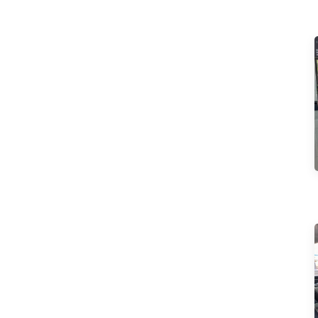
Li Auto L6 2024 Pro
Mi SU7 2024, version
de conduite
intelligente longue
portée à propulsion
arrière de 700 km
Mi SU7 2024 830 km
propulsion arrière
super longue durée
de vie conduite
intelligente haut de
gamme version Pro