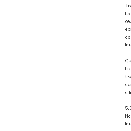
Tr
La
œu
écr
de
int
Qu
La
tr
co
of
5.
No
in