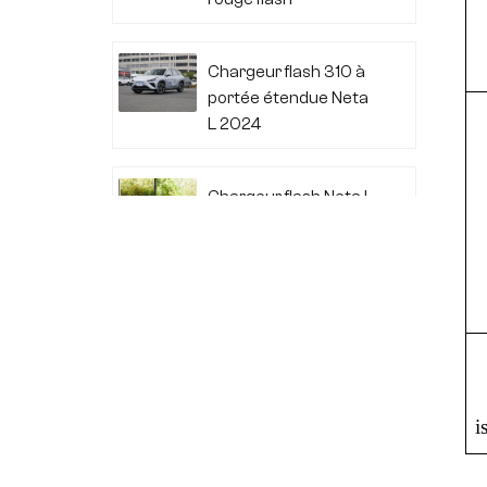
Chargeur flash 310 à
portée étendue Neta
L 2024
Chargeur flash Neta L
2024 à portée
étendue 220
Audi A7L 2022 45
TFSI quattro S-line
Wind Knight
i
Li Auto L6 2024 Max