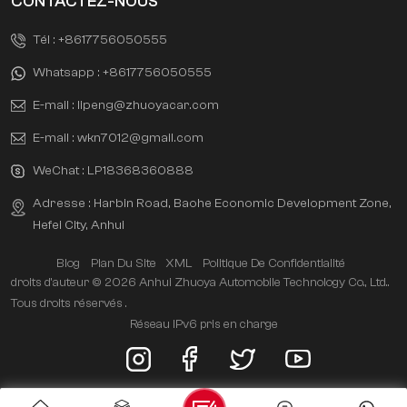
CONTACTEZ-NOUS
Tél :
+8617756050555
Whatsapp :
+8617756050555
E-mail :
lipeng@zhuoyacar.com
E-mail :
wkn7012@gmail.com
WeChat :
LP18368360888
Adresse : Harbin Road, Baohe Economic Development Zone,
Hefei City, Anhui
Blog
Plan Du Site
XML
Politique De Confidentialité
droits d'auteur © 2026 Anhui Zhuoya Automobile Technology Co., Ltd..
Tous droits réservés .
Réseau IPv6 pris en charge