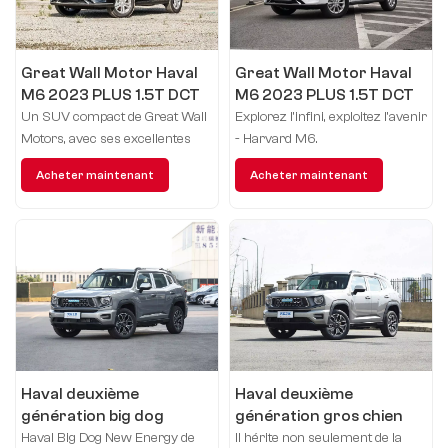
Great Wall Motor Haval
Great Wall Motor Haval
M6 2023 PLUS 1.5T DCT
M6 2023 PLUS 1.5T DCT
Elite lien intelligent
Deluxe modèle Smart
Un SUV compact de Great Wall
Explorez l'infini, exploitez l'avenir
Connect
Motors, avec ses excellentes
- Harvard M6.
performances et son design
Acheter maintenant
Acheter maintenant
élégant, mène la nouvelle
tendance des SUV urbains.
Haval deuxième
Haval deuxième
génération big dog
génération gros chien
nouvelle énergie 2023
nouvelle énergie
Haval Big Dog New Energy de
Il hérite non seulement de la