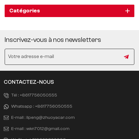
Catégories
Inscrivez-vous à nos newsletters
CONTACTEZ-NOUS
Tél :
+8617756050555
Whatsapp :
+8617756050555
E-mail :
lipeng@zhuoyacar.com
E-mail :
wkn7012@gmail.com