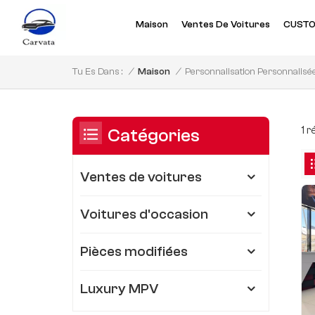
Maison
Ventes De Voitures
CUSTO
Personnalisation Personnalis
/
Maison
/
Tu Es Dans :
1 
Catégories
Ventes de voitures
Voitures d'occasion
Pièces modifiées
Luxury MPV