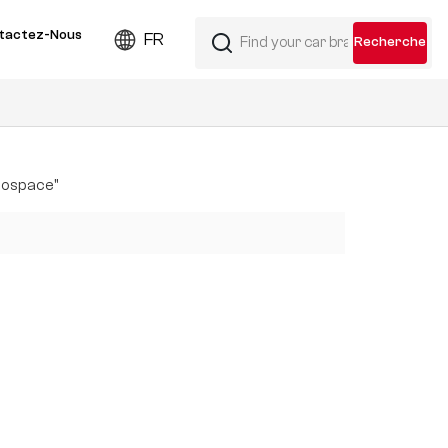
tactez-Nous
FR
onospace"