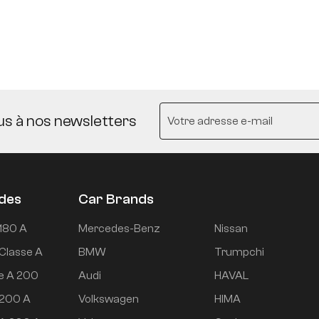
us à nos newsletters
udes
Car Brands
180 A
Mercedes-Benz
Nissan
Classe A
BMW
Trumpchi
e A 200
Audi
HAVAL
 200 A
Volkswagen
HIMA