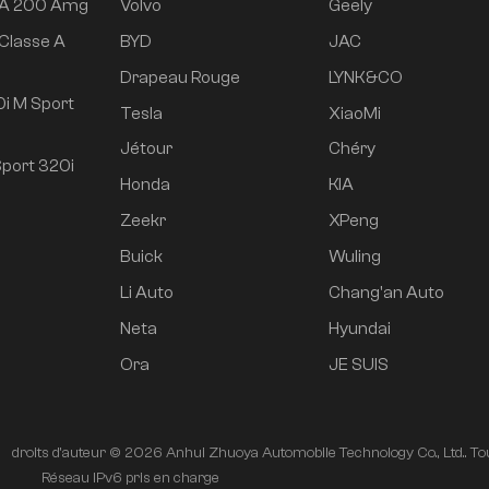
 A 200 Amg
Volvo
Geely
Classe A
BYD
JAC
e
Drapeau Rouge
LYNK&CO
i M Sport
Tesla
XiaoMi
Jétour
Chéry
port 320i
Honda
KIA
Zeekr
XPeng
Buick
Wuling
Li Auto
Chang'an Auto
Neta
Hyundai
Ora
JE SUIS
droits d'auteur © 2026 Anhui Zhuoya Automobile Technology Co., Ltd.. Tou
é
Réseau IPv6 pris en charge