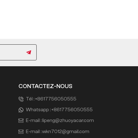
CONTACTEZ-NOUS
Tél :
+8617756050555
Whatsapp :
+8617756050555
E-mail :
lipeng@zhuoyacar.com
E-mail :
wkn7012@gmail.com