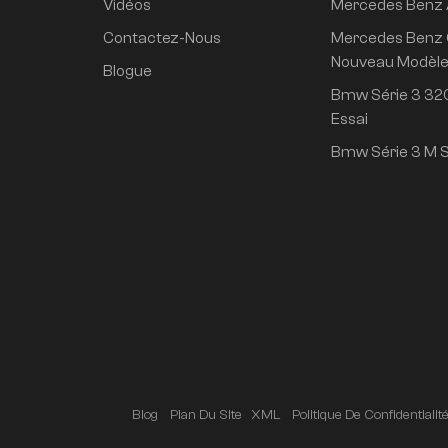
Vidéos
Mercedes Benz
propulsion arrière
super longue durée
Contactez-Nous
Mercedes Benz 
de vie conduite
Nouveau Modèl
Blogue
intelligente haut de
Bmw Série 3 320
gamme version Pro
Essai
Bmw Série 3 M S
Blog
Plan Du Site
XML
Politique De Confidentialit