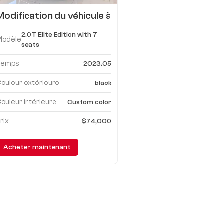
Modification du véhicule à
toit plat et porte simple
2.0T Elite Edition with 7
Benz Vito
Modèle
seats
Temps
2023.05
ouleur extérieure
black
ouleur intérieure
Custom color
rix
$74,000
Acheter maintenant