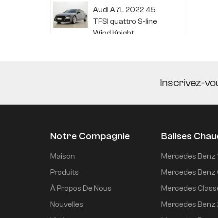
Audi A7L 2022 45
TFSI quattro S-line
Wind Knight
Li Auto L6 2024 Max
Inscrivez-vo
Li Auto L6 2024 Pro
Notre Compagnie
Balises Cha
Mi SU7 2024, version
Maison
Mercedes Benz 
de conduite
Produits
Mercedes Benz 
intelligente longue
À Propos De Nous
Mercedes Class
portée à propulsion
arrière de 700 km
Nouvelles
Mercedes Benz
Mi SU7 2024 830 km