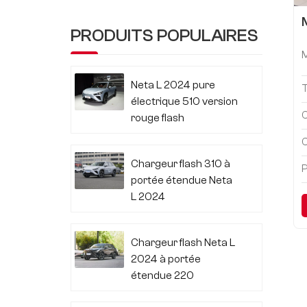
PRODUITS POPULAIRES
Neta L 2024 pure
électrique 510 version
C
rouge flash
C
Chargeur flash 310 à
P
portée étendue Neta
L 2024
Chargeur flash Neta L
2024 à portée
étendue 220