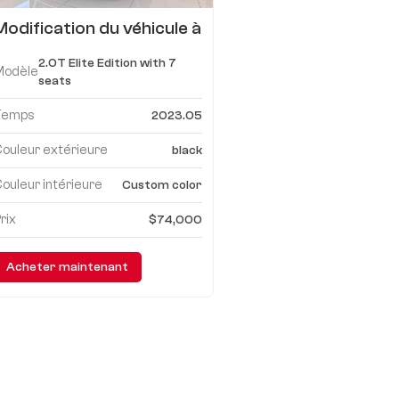
Modification du véhicule à
toit plat et porte simple
2.0T Elite Edition with 7
Benz Vito
Modèle
seats
Temps
2023.05
ouleur extérieure
black
ouleur intérieure
Custom color
rix
$74,000
Acheter maintenant