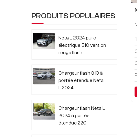
PRODUITS POPULAIRES
Neta L 2024 pure
électrique 510 version
C
rouge flash
C
Chargeur flash 310 à
P
portée étendue Neta
L 2024
Chargeur flash Neta L
2024 à portée
étendue 220