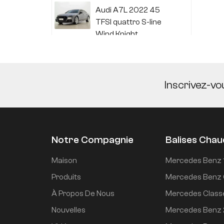
Audi A7L 2022 45
TFSI quattro S-line
Wind Knight
Li Auto L6 2024 Max
Inscrivez-vo
Li Auto L6 2024 Pro
Notre Compagnie
Balises Cha
Mi SU7 2024, version
Maison
Mercedes Benz 
de conduite
Produits
Mercedes Benz 
intelligente longue
À Propos De Nous
Mercedes Class
portée à propulsion
arrière de 700 km
Nouvelles
Mercedes Benz
Mi SU7 2024 830 km