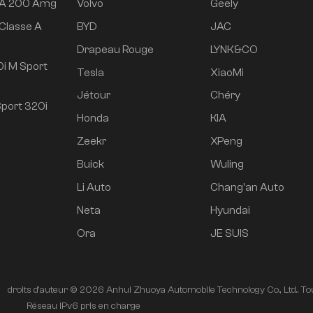
 A 200 Amg
Volvo
Geely
Classe A
BYD
JAC
e
Drapeau Rouge
LYNK&CO
i M Sport
Tesla
XiaoMi
Jétour
Chéry
port 320i
Honda
KIA
Zeekr
XPeng
Buick
Wuling
Li Auto
Chang'an Auto
Neta
Hyundai
Ora
JE SUIS
droits d'auteur © 2026 Anhui Zhuoya Automobile Technology Co., Ltd.. Tou
é
Réseau IPv6 pris en charge