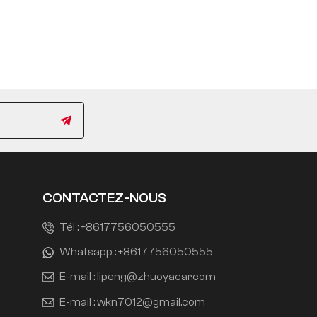
CONTACTEZ-NOUS
Tél :
+8617756050555
Whatsapp :
+8617756050555
E-mail :
lipeng@zhuoyacar.com
E-mail :
wkn7012@gmail.com