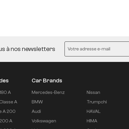
us à nos newsletters
udes
Car Brands
180 A
Mercedes-Benz
Nissan
Classe A
BMW
Trumpchi
e A 200
Audi
HAVAL
 200 A
Volkswagen
HIMA