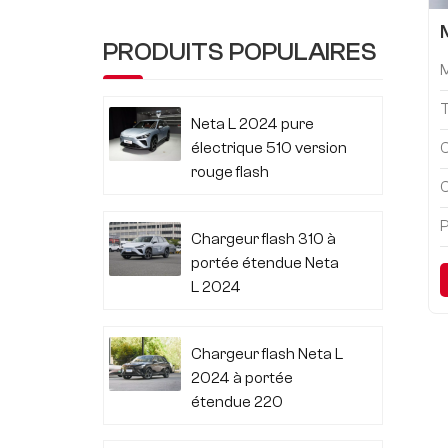
PRODUITS POPULAIRES
Neta L 2024 pure
électrique 510 version
C
rouge flash
C
P
Chargeur flash 310 à
portée étendue Neta
L 2024
Chargeur flash Neta L
2024 à portée
étendue 220