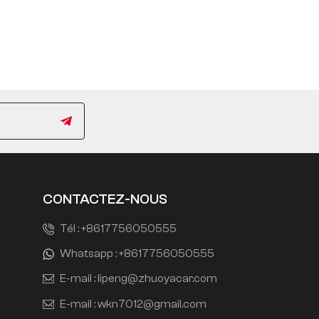
CONTACTEZ-NOUS
Tél :
+8617756050555
Whatsapp :
+8617756050555
E-mail :
lipeng@zhuoyacar.com
E-mail :
wkn7012@gmail.com