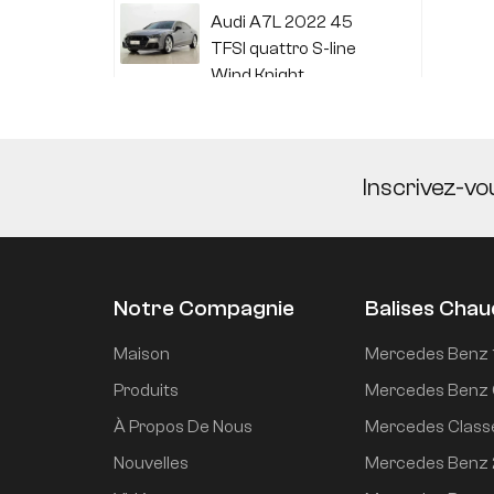
Audi A7L 2022 45
TFSI quattro S-line
Wind Knight
Li Auto L6 2024 Max
Inscrivez-vo
Li Auto L6 2024 Pro
Notre Compagnie
Balises Cha
Mi SU7 2024, version
Maison
Mercedes Benz 
de conduite
Produits
Mercedes Benz 
intelligente longue
À Propos De Nous
Mercedes Class
portée à propulsion
arrière de 700 km
Nouvelles
Mercedes Benz
Mi SU7 2024 830 km