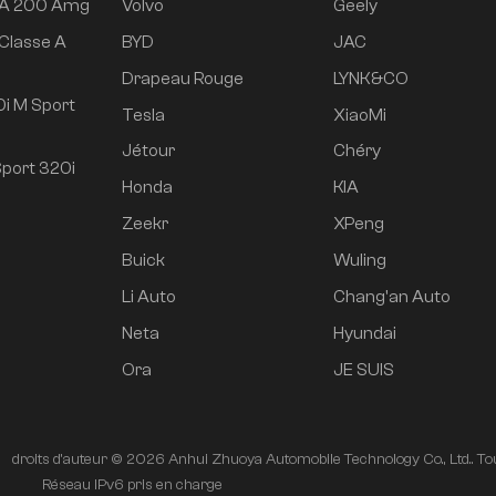
 A 200 Amg
Volvo
Geely
Classe A
BYD
JAC
e
Drapeau Rouge
LYNK&CO
i M Sport
Tesla
XiaoMi
Jétour
Chéry
port 320i
Honda
KIA
Zeekr
XPeng
Buick
Wuling
Li Auto
Chang'an Auto
Neta
Hyundai
Ora
JE SUIS
droits d'auteur © 2026 Anhui Zhuoya Automobile Technology Co., Ltd.. Tou
é
Réseau IPv6 pris en charge