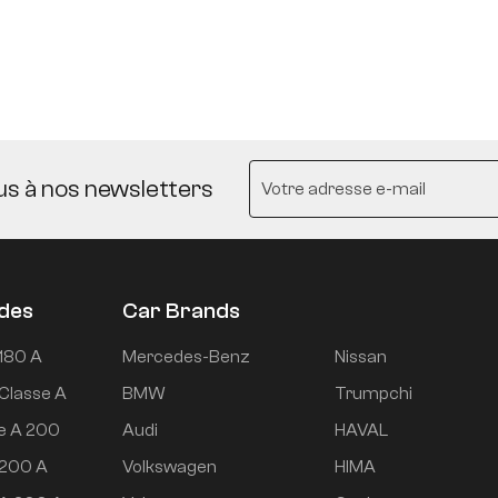
us à nos newsletters
udes
Car Brands
180 A
Mercedes-Benz
Nissan
Classe A
BMW
Trumpchi
e A 200
Audi
HAVAL
 200 A
Volkswagen
HIMA