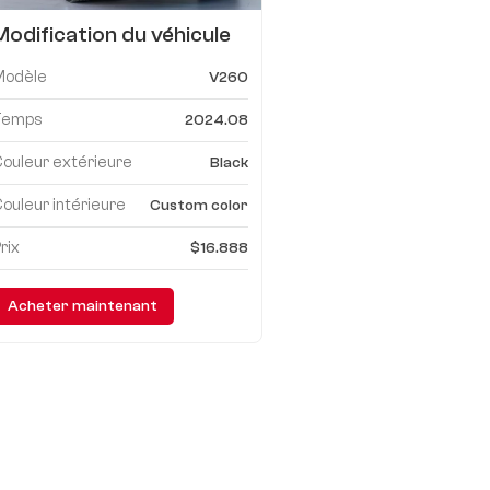
Modification du véhicule
utilitaire Mercedes-benz
Modèle
V260
V260
Temps
2024.08
ouleur extérieure
Black
ouleur intérieure
Custom color
rix
$16.888
Acheter maintenant