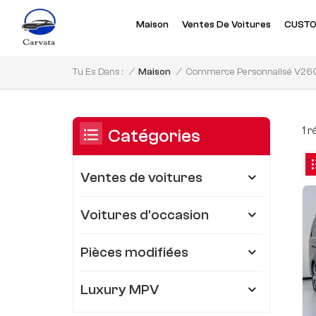
Maison
Ventes De Voitures
CUSTO
Commerce Personnalisé V2
/
Maison
/
Tu Es Dans :
1 
Catégories
Ventes de voitures
Voitures d'occasion
Pièces modifiées
Luxury MPV