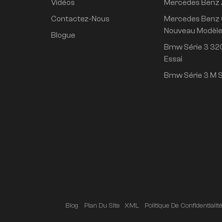
Vidéos
Mercedes Benz
propulsion arrière
super longue durée
Contactez-Nous
Mercedes Benz 
de vie conduite
Nouveau Modèl
Blogue
intelligente haut de
Bmw Série 3 320
gamme version Pro
Essai
Bmw Série 3 M S
Blog
Plan Du Site
XML
Politique De Confidentialit