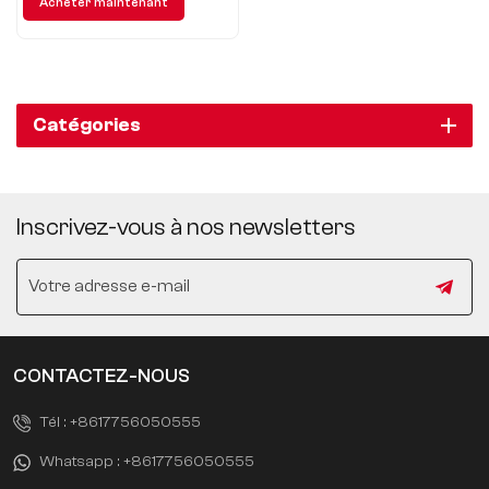
Acheter maintenant
vous une nouvelle expérience
de voyage écologique.
Catégories
Inscrivez-vous à nos newsletters
CONTACTEZ-NOUS
Tél :
+8617756050555
Whatsapp :
+8617756050555