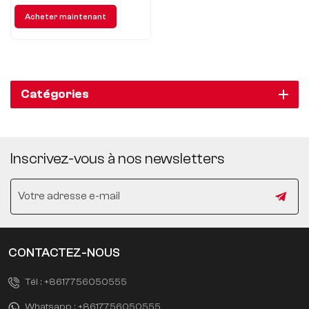
Volkswagen ID3 présente pour
Acheter maintenant
vous une nouvelle expérience
de voyage écologique.
Catégories
Inscrivez-vous à nos newsletters
CONTACTEZ-NOUS
Tél :
+8617756050555
Whatsapp :
+8617756050555