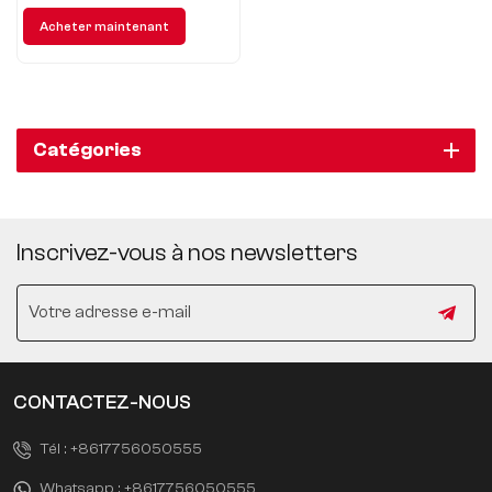
Volkswagen ID3 présente pour
Acheter maintenant
vous une nouvelle expérience
de voyage écologique.
Catégories
Inscrivez-vous à nos newsletters
CONTACTEZ-NOUS
Tél :
+8617756050555
Whatsapp :
+8617756050555