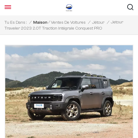
/
Jetour
Tu Es Dans :
/
Maison
Ventes De Voitures
/
Jétour
/
Traveler 2023 2.0T Traction Intégrale Conquest PRO