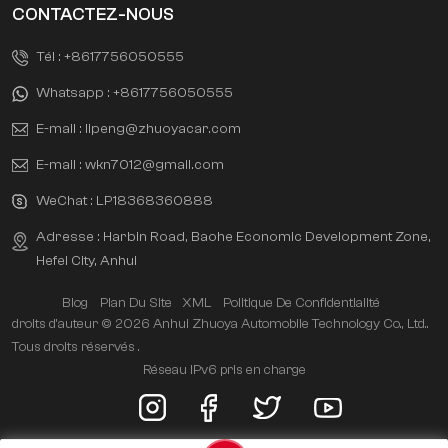
CONTACTEZ-NOUS
Tél :
+8617756050555
Whatsapp :
+8617756050555
E-mail :
lipeng@zhuoyacar.com
E-mail :
wkn7012@gmail.com
WeChat :
LP18368360888
Adresse : Harbin Road, Baohe Economic Development Zone,
Hefei City, Anhui
Blog
Plan Du Site
XML
Politique De Confidentialité
droits d'auteur © 2026 Anhui Zhuoya Automobile Technology Co., Ltd..
Tous droits réservés .
Réseau IPv6 pris en charge