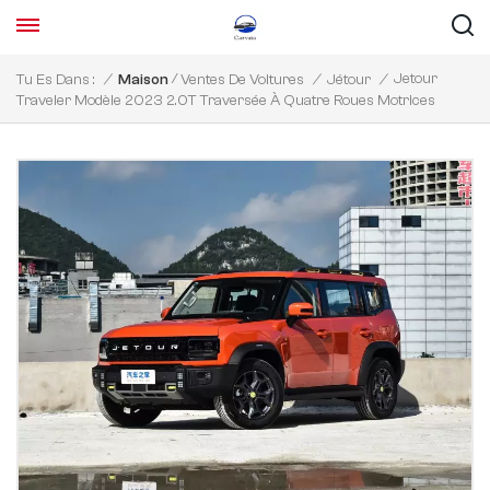
/
Jetour
Tu Es Dans :
/
Maison
Ventes De Voitures
/
Jétour
/
Traveler Modèle 2023 2.0T Traversée À Quatre Roues Motrices