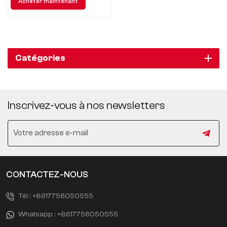
Acheter maintenant
nouveau voyage de conduite
intelligente !
Catégories
Inscrivez-vous à nos newsletters
CONTACTEZ-NOUS
Tél :
+8617756050555
Whatsapp :
+8617756050555