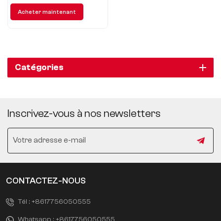
Rejoignez-nous pour un
Acheter maintenant
nouveau voyage de conduite
intelligente !
Catégories
Inscrivez-vous à nos newsletters
CONTACTEZ-NOUS
Tél :
+8617756050555
Whatsapp :
+8617756050555