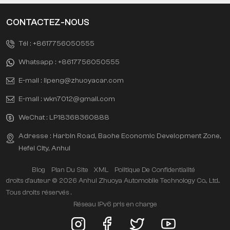
CONTACTEZ-NOUS
Tél :
+8617756050555
Whatsapp :
+8617756050555
E-mail :
lipeng@zhuoyacar.com
E-mail :
wkn7012@gmail.com
WeChat :
LP18368360888
Adresse : Harbin Road, Baohe Economic Development Zone,
Hefei City, Anhui
Blog
Plan Du Site
XML
Politique De Confidentialité
droits d'auteur © 2026 Anhui Zhuoya Automobile Technology Co., Ltd..
Tous droits réservés .
Réseau IPv6 pris en charge