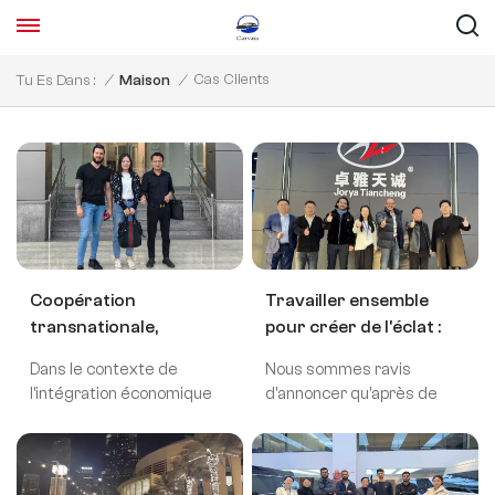
Cas Clients
Tu Es Dans :
/
Maison
/
Coopération
Travailler ensemble
transnationale,
pour créer de l'éclat :
construisez un
un cas réussi de
Dans le contexte de
Nous sommes ravis
nouveau chapitre de
coopération à
l'intégration économique
d'annoncer qu'après de
l'exportation
l'exportation
mondiale, l'industrie
nombreux efforts, notre
automobile !
d'automobiles
automobile chinoise se
entreprise a conclu avec
développe rapidement
succès un accord de
depuis des décennies et
coopération à l'exportation