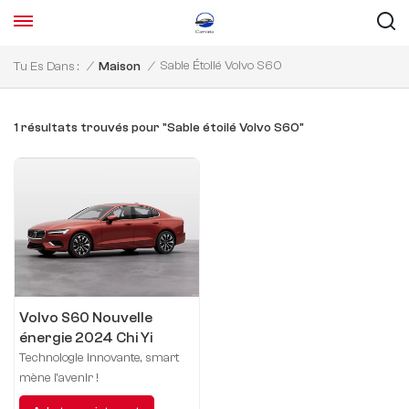
Sable Étoilé Volvo S60
Tu Es Dans :
/
Maison
/
1 résultats trouvés pour "Sable étoilé Volvo S60"
Volvo S60 Nouvelle
énergie 2024 Chi Yi
Deluxe Edition
Technologie innovante, smart
mène l'avenir !