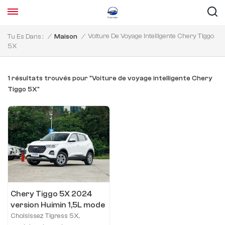
Voiture De Voyage Intelligente Chery Tiggo
Tu Es Dans :
/
Maison
/
5X
1 résultats trouvés pour "Voiture de voyage intelligente Chery
Tiggo 5X"
Chery Tiggo 5X 2024
version Huimin 1,5L mode
manuelle
Choisissez Tigress 5X,