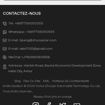
CONTACTEZ-NOUS
Tél :
+8617756050555
Whatsapp :
+8617756050555
E-mail :
lipeng@zhuoyacar.com
E-mail :
wkn7012@gmail.com
WeChat :
LP18368360888
Adresse : Harbin Road, Baohe Economic Development Zone,
Hefei City, Anhui
Blog
Plan Du Site
XML
Politique De Confidentialité
droits d'auteur © 2026 Anhui Zhuoya Automobile Technology Co., Ltd..
Tous droits réservés .
Réseau IPv6 pris en charge