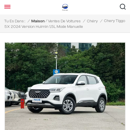
/
Chery Tiggo
Tu Es Dans :
/
Maison
Ventes De Voitures
/
Chéry
/
5X 2024 Version Huimin 1,5L Mode Manuelle