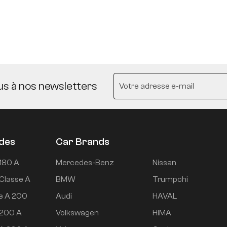
us à nos newsletters
udes
Car Brands
180 A
Mercedes-Benz
Nissan
Classe A
BMW
Trumpchi
e A 200
Audi
HAVAL
 200 A
Volkswagen
HIMA