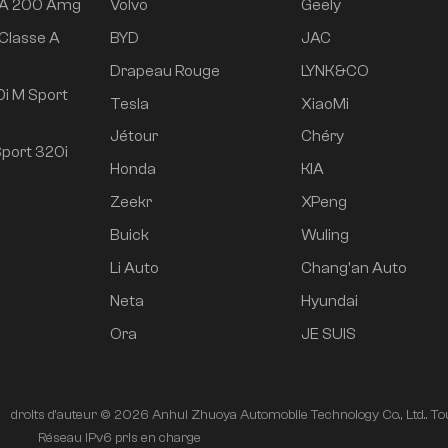
 A 200 Amg
Volvo
Geely
Classe A
BYD
JAC
e
Drapeau Rouge
LYNK&CO
i M Sport
Tesla
XiaoMi
Jétour
Chéry
port 320i
Honda
KIA
Zeekr
XPeng
Buick
Wuling
Li Auto
Chang'an Auto
Neta
Hyundai
Ora
JE SUIS
droits d'auteur © 2026 Anhui Zhuoya Automobile Technology Co., Ltd.. Tou
é
Réseau IPv6 pris en charge