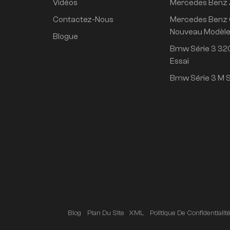
Vidéos
Mercedes Benz
propulsion arrière
super longue durée
Contactez-Nous
Mercedes Benz 
de vie conduite
Nouveau Modèl
Blogue
intelligente haut de
Bmw Série 3 320
gamme version Pro
Essai
Bmw Série 3 M S
Blog
Plan Du Site
XML
Politique De Confidentialit