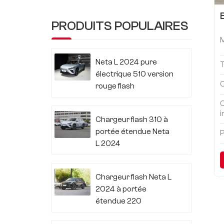
PRODUITS POPULAIRES
Neta L 2024 pure
électrique 510 version
C
rouge flash
i
Chargeur flash 310 à
portée étendue Neta
P
L 2024
Chargeur flash Neta L
2024 à portée
étendue 220