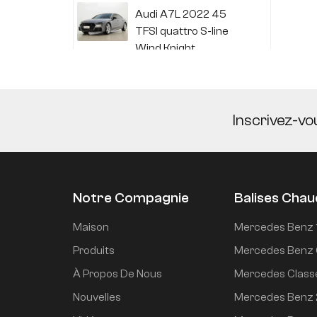
Audi A7L 2022 45
TFSI quattro S-line
Wind Knight
Li Auto L6 2024 Max
Inscrivez-vo
Li Auto L6 2024 Pro
Notre Compagnie
Balises Cha
Mi SU7 2024, version
Maison
Mercedes Benz 
de conduite
Produits
Mercedes Benz 
intelligente longue
À Propos De Nous
Mercedes Class
portée à propulsion
arrière de 700 km
Nouvelles
Mercedes Benz
Mi SU7 2024 830 km