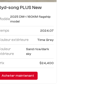
Byd-song PLUS New
Energy 2025 DM-i 160KM
2025 DM-i 160KM flagship
produit phare PLUS
Modèle
model
Temps
2024.07
ouleur extérieure
Time Grey
Couleur
Sand rice/dark
ntérieure
sky
rix
$24,400
Acheter maintenant