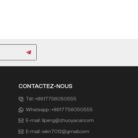
CONTACTEZ-NOUS
Tél :
+8617756050555
Whatsapp :
+8617756050555
E-mail :
lipeng@zhuoyacar.com
E-mail :
wkn7012@gmail.com