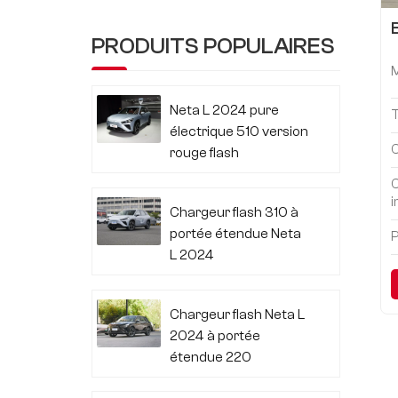
PRODUITS POPULAIRES
Neta L 2024 pure
électrique 510 version
C
rouge flash
i
Chargeur flash 310 à
portée étendue Neta
P
L 2024
Chargeur flash Neta L
2024 à portée
étendue 220