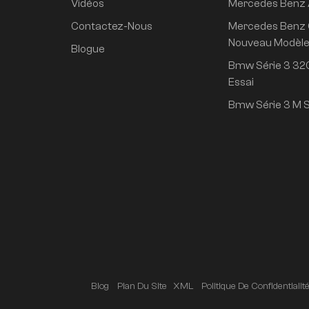
Vidéos
Mercedes Benz
propulsion arrière
super longue durée
Contactez-Nous
Mercedes Benz 
de vie conduite
Nouveau Modèl
Blogue
intelligente haut de
Bmw Série 3 320
gamme version Pro
Essai
Bmw Série 3 M S
Blog
Plan Du Site
XML
Politique De Confidentialit