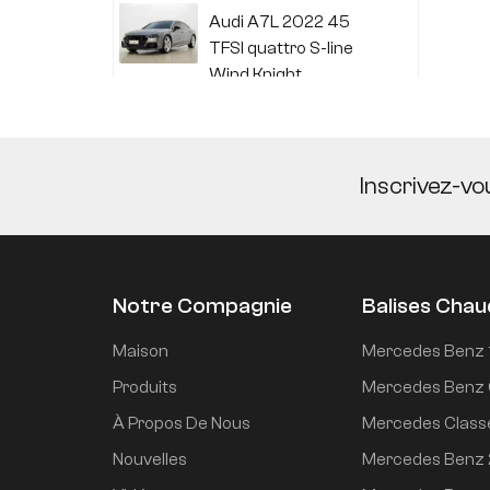
Audi A7L 2022 45
TFSI quattro S-line
Wind Knight
Li Auto L6 2024 Max
Inscrivez-vo
Li Auto L6 2024 Pro
Notre Compagnie
Balises Cha
Mi SU7 2024, version
Maison
Mercedes Benz 
de conduite
Produits
Mercedes Benz 
intelligente longue
À Propos De Nous
Mercedes Class
portée à propulsion
arrière de 700 km
Nouvelles
Mercedes Benz
Mi SU7 2024 830 km