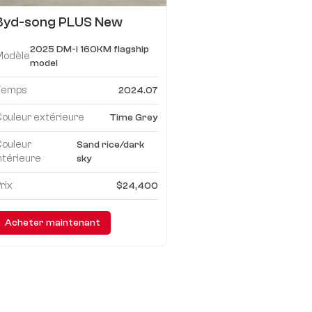
Byd-song PLUS New
Energy 2025 DM-i 160KM
2025 DM-i 160KM flagship
produit phare PLUS
Modèle
model
Temps
2024.07
ouleur extérieure
Time Grey
Couleur
Sand rice/dark
ntérieure
sky
rix
$24,400
Acheter maintenant