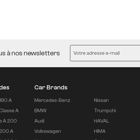
us à nos newsletters
udes
Car Brands
180 A
Mercedes-Benz
Nissan
Classe A
BMW
Trumpchi
e A 200
Audi
HAVAL
 200 A
Volkswagen
HIMA