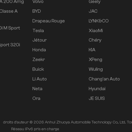
 A 200 Amg
Volvo
Geely
Classe A
BYD
JAC
e
Drapeau Rouge
LYNK&CO
i M Sport
Tesla
XiaoMi
Jétour
Chéry
port 320i
Honda
KIA
Zeekr
XPeng
Buick
Wuling
Li Auto
Chang'an Auto
Neta
Hyundai
Ora
JE SUIS
droits d'auteur © 2026 Anhui Zhuoya Automobile Technology Co., Ltd.. Tou
é
Réseau IPv6 pris en charge