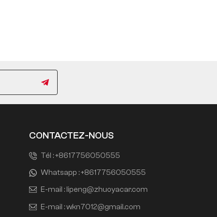
CONTACTEZ-NOUS
Tél :
+8617756050555
Whatsapp :
+8617756050555
E-mail :
lipeng@zhuoyacar.com
E-mail :
wkn7012@gmail.com