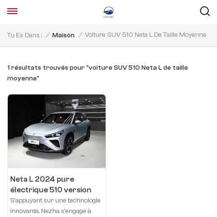
Voiture SUV 510 Neta L De Taille Moyenne
Tu Es Dans :
/
Maison
/
1 résultats trouvés pour "voiture SUV 510 Neta L de taille
moyenne"
Neta L 2024 pure
électrique 510 version
rouge flash
S'appuyant sur une technologie
innovante, Nezha s'engage à