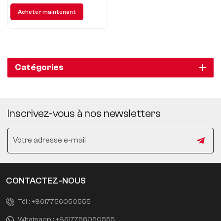
offrir aux utilisateurs une
Acheter maintenant
expérience de conduite sûre et
intelligente.
Catégories
Inscrivez-vous à nos newsletters
CONTACTEZ-NOUS
Tél :
+8617756050555
Whatsapp :
+8617756050555