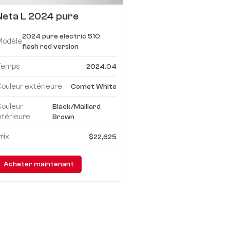
Neta L 2024 pure
électrique 510 version
2024 pure electric 510
rouge flash
Modèle
flash red version
Temps
2024.04
ouleur extérieure
Comet White
Couleur
Black/Maillard
ntérieure
Brown
rix
$22,625
Acheter maintenant