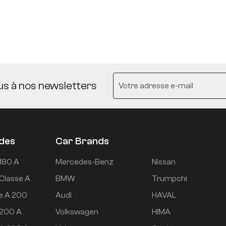
us à nos newsletters
udes
Car Brands
180 A
Mercedes-Benz
Nissan
Classe A
BMW
Trumpchi
e A 200
Audi
HAVAL
 200 A
Volkswagen
HIMA