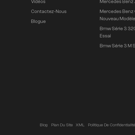
Vidéos
Mercedes Benz
propulsion arrière
super longue durée
Contactez-Nous
Mercedes Benz 
de vie conduite
Nouveau Modèl
Blogue
intelligente haut de
Bmw Série 3 320
gamme version Pro
Essai
Bmw Série 3 M S
Blog
Plan Du Site
XML
Politique De Confidentialit