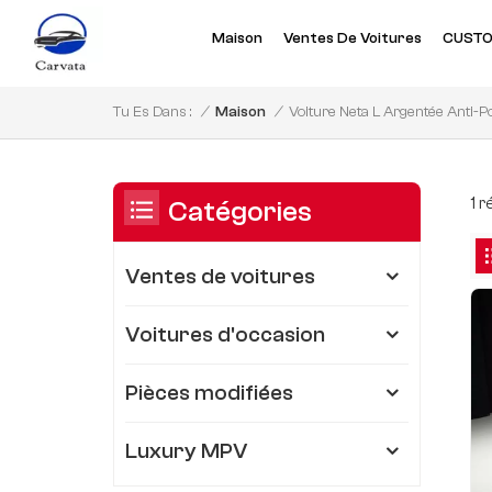
Maison
Ventes De Voitures
CUSTO
Voiture Neta L Argentée Anti-P
/
Maison
/
Tu Es Dans :
1 
Catégories
Ventes de voitures
Voitures d'occasion
Pièces modifiées
Luxury MPV