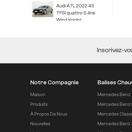
Audi A7L 2022 45
TFSI quattro S-line
Wind Knight
Li Auto L6 2024 Max
Inscrivez-vo
Li Auto L6 2024 Pro
Notre Compagnie
Balises Cha
Mi SU7 2024, version
Maison
Mercedes Benz 
de conduite
Produits
Mercedes Benz 
intelligente longue
À Propos De Nous
Mercedes Class
portée à propulsion
arrière de 700 km
Nouvelles
Mercedes Benz
Mi SU7 2024 830 km