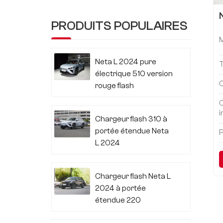
PRODUITS POPULAIRES
Neta L 2024 pure
électrique 510 version
C
rouge flash
i
Chargeur flash 310 à
portée étendue Neta
P
L 2024
Chargeur flash Neta L
2024 à portée
étendue 220