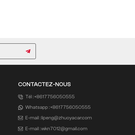
CONTACTEZ-NOUS
Tél :
+8617756050555
Whatsapp :
+8617756050555
E-mail :
lipeng@zhuoyacar.com
E-mail :
wkn7012@gmail.com