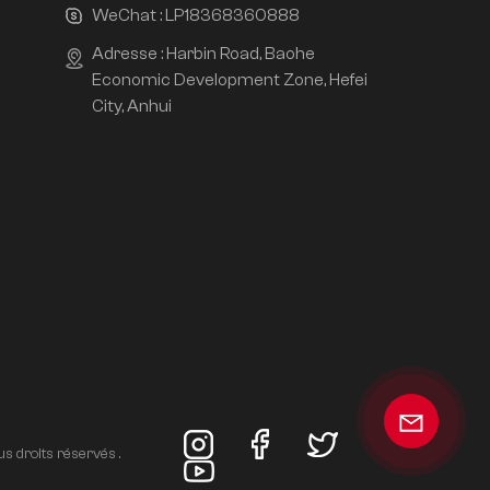
WeChat :
LP18368360888
Adresse : Harbin Road, Baohe
Economic Development Zone, Hefei
City, Anhui
s droits réservés .