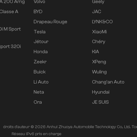
 A 200 Amg
Volvo
Geely
Classe A
BYD
JAC
e
Drapeau Rouge
LYNK&CO
i M Sport
Tesla
XiaoMi
Jétour
Chéry
port 320i
Honda
KIA
Zeekr
XPeng
Buick
Wuling
Li Auto
Chang'an Auto
Neta
Hyundai
Ora
JE SUIS
droits d'auteur © 2026 Anhui Zhuoya Automobile Technology Co., Ltd.. Tou
é
Réseau IPv6 pris en charge