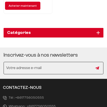
performances de conduite,
Acheter maintenant
qualité des processus, esprit
sportif, conduite confortable,
configuration intelligente,
puissance élevée, contrôle
précis, sécurité complète.
Catégories
Inscrivez-vous à nos newsletters
CONTACTEZ-NOUS
Tél :
+8617756050555
Whatsapp :
+8617756050555