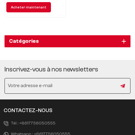
performances de conduite,
Acheter maintenant
qualité des processus, esprit
sportif, conduite confortable,
configuration intelligente,
puissance élevée, contrôle
précis, sécurité complète.
Catégories
Inscrivez-vous à nos newsletters
CONTACTEZ-NOUS
Tél :
+8617756050555
Whatsapp :
+8617756050555