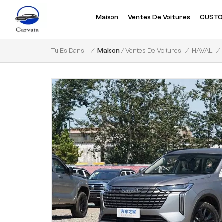
Maison
Ventes De Voitures
CUSTO
/
/
Maison
/
/
Tu Es Dans :
Ventes De Voitures
HAVAL