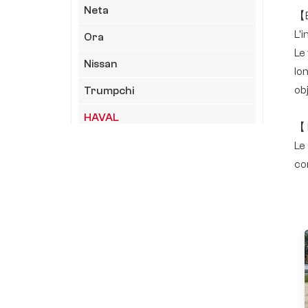
Neta
【E
L'
Ora
Le
Nissan
lo
ob
Trumpchi
HAVAL
【 
HIMA
Le
co
Geely
JAC
LYNK&CO
XiaoMi
Chéry
KIA