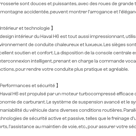
rosserie sont douces et puissantes, avec des roues de grande taill
 montagne accidentée, peuvent montrer l'arrogance et l'élégan
Intérieur et technologie 】
 design intérieur du Haval H6 est tout aussi impressionnant, util
vironnement de conduite chaleureux et luxueux. Les sièges so
cellent soutien et confort. La disposition de la console central
interconnexion intelligent, prenant en charge la commande vocale,
nctions, pour rendre votre conduite plus pratique et agréable.
Performances et sécurité 】
 Haval H6 est propulsé par un moteur turbocompressé efficace qu
onomie de carburant. Le système de suspension avancé et le syst
 maniabilité du véhicule dans diverses conditions routières. Paral
chnologies de sécurité active et passive, telles que le freinage 
ts, l'assistance au maintien de voie, etc., pour assurer votre sécu