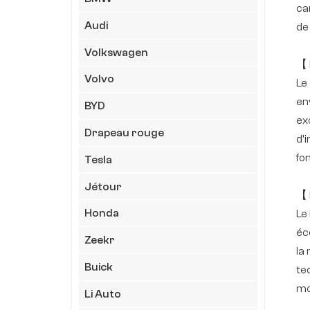
car
Audi
de
Volkswagen
【 
Volvo
Le
en
BYD
ex
Drapeau rouge
d'
fo
Tesla
Jétour
【 
Honda
Le
éc
Zeekr
la
Buick
te
mor
Li Auto