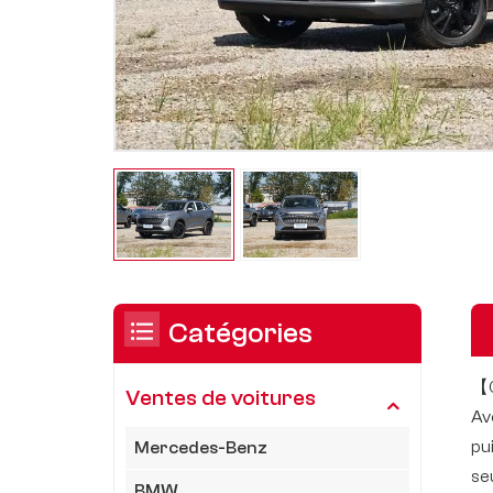
Catégories
【C
Ventes de voitures
Av
pu
Mercedes-Benz
se
BMW