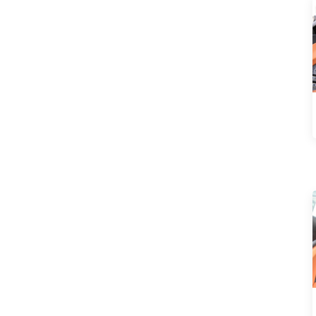
Neta L 2024 pure
électrique 510 version
rouge flash
Chargeur flash 310 à
portée étendue Neta
L 2024
Chargeur flash Neta L
2024 à portée
étendue 220
Audi A7L 2022 45
TFSI quattro S-line