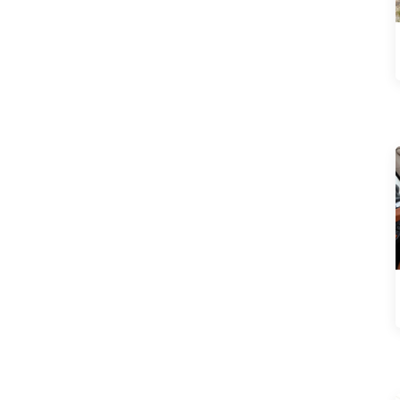
XPeng
Wuling
Chang'an Auto
Hyundai
JE SUIS
Voitures d'occasion
Pièces modifiées
Luxury MPV
PRODUITS POPULAIRES