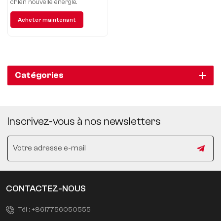
DHT-PHEV 105km
chien nouvelle énergie.
version électrique
Acheter maintenant
marémotrice
Catégories
Inscrivez-vous à nos newsletters
CONTACTEZ-NOUS
Tél :
+8617756050555