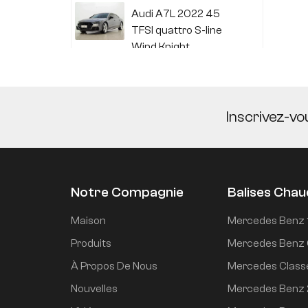
Audi A7L 2022 45
TFSI quattro S-line
Wind Knight
Li Auto L6 2024 Max
Inscrivez-vo
Li Auto L6 2024 Pro
Notre Compagnie
Balises Cha
Mi SU7 2024, version
Maison
Mercedes Benz 
de conduite
Produits
Mercedes Benz 
intelligente longue
À Propos De Nous
Mercedes Class
portée à propulsion
arrière de 700 km
Nouvelles
Mercedes Benz
Mi SU7 2024 830 km