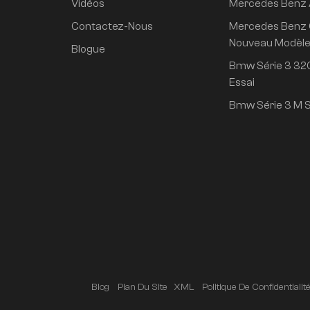
Vidéos
Mercedes Benz
propulsion arrière
super longue durée
Contactez-Nous
Mercedes Benz 
de vie conduite
Nouveau Modèl
Blogue
intelligente haut de
Bmw Série 3 320
gamme version Pro
Essai
Bmw Série 3 M S
Blog
Plan Du Site
XML
Politique De Confidentialit