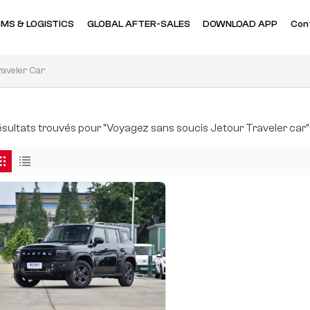
MS & LOGISTICS
GLOBAL AFTER-SALES
DOWNLOAD APP
Con
raveler Car
résultats trouvés pour "Voyagez sans soucis Jetour Traveler car"