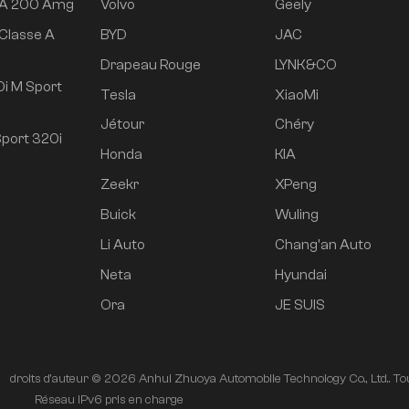
 A 200 Amg
Volvo
Geely
Classe A
BYD
JAC
e
Drapeau Rouge
LYNK&CO
i M Sport
Tesla
XiaoMi
Jétour
Chéry
port 320i
Honda
KIA
Zeekr
XPeng
Buick
Wuling
Li Auto
Chang'an Auto
Neta
Hyundai
Ora
JE SUIS
droits d'auteur © 2026 Anhui Zhuoya Automobile Technology Co., Ltd.. Tou
é
Réseau IPv6 pris en charge