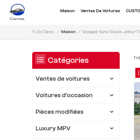
Maison
Ventes De Voitures
CUSTO
Voyagez Sans Soucis Jetour T
/
Maison
/
Tu Es Dans :
1 
Catégories
Ventes de voitures
Voitures d'occasion
Pièces modifiées
Luxury MPV