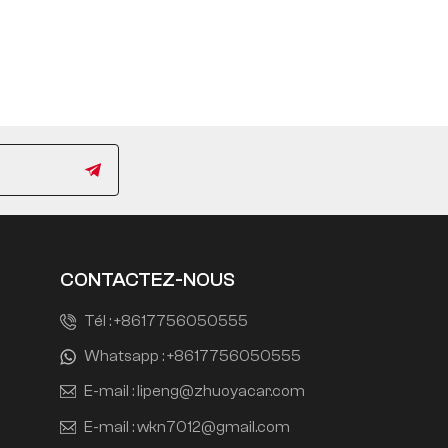
CONTACTEZ-NOUS
Tél :
+8617756050555
Whatsapp :
+8617756050555
E-mail :
lipeng@zhuoyacar.com
E-mail :
wkn7012@gmail.com