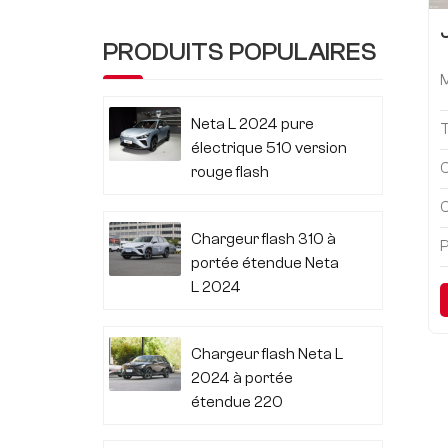
PRODUITS POPULAIRES
Neta L 2024 pure
électrique 510 version
C
rouge flash
C
Chargeur flash 310 à
P
portée étendue Neta
L 2024
Chargeur flash Neta L
2024 à portée
étendue 220