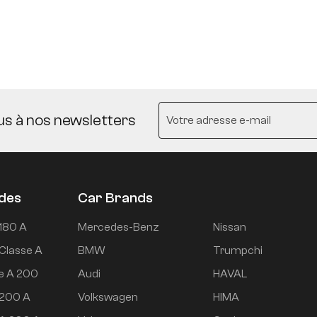
us à nos newsletters
udes
Car Brands
180 A
Mercedes-Benz
Nissan
Classe A
BMW
Trumpchi
e A 200
Audi
HAVAL
 200 A
Volkswagen
HIMA