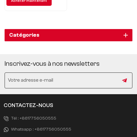
Acheter maintenant
parfaite entre élégance et
puissance
Catégories
Inscrivez-vous à nos newsletters
CONTACTEZ-NOUS
Tél :
+8617756050555
Whatsapp :
+8617756050555