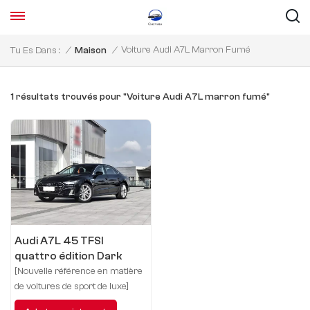
Voiture Audi A7L Marron Fumé
Tu Es Dans :
/
Maison
/
1 résultats trouvés pour "Voiture Audi A7L marron fumé"
Audi A7L 45 TFSI
quattro édition Dark
Vador
[Nouvelle référence en matière
de voitures de sport de luxe]
Audi A7L : La combinaison