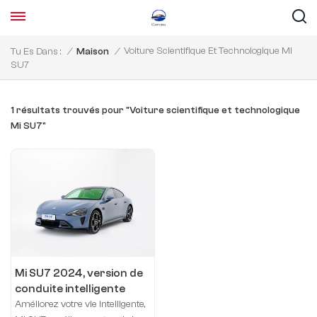
Voiture Scientifique Et Technologique Mi
Tu Es Dans :
/
Maison
/
SU7
1 résultats trouvés pour "Voiture scientifique et technologique
Mi SU7"
Mi SU7 2024, version de
conduite intelligente
longue portée à
Améliorez votre vie intelligente,