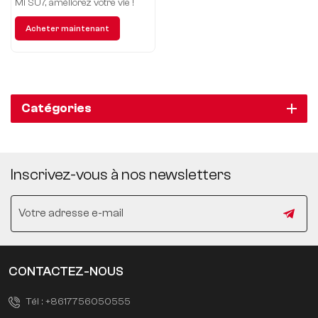
propulsion arrière de
Mi SU7, améliorez votre vie !
700 km
Acheter maintenant
Catégories
Inscrivez-vous à nos newsletters
CONTACTEZ-NOUS
Tél :
+8617756050555