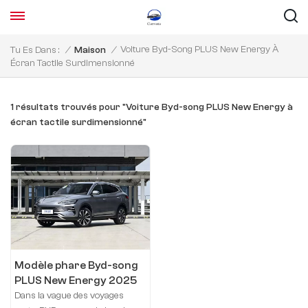
Voiture Byd-Song PLUS New Energy À
Tu Es Dans :
/
Maison
/
Écran Tactile Surdimensionné
1 résultats trouvés pour "Voiture Byd-song PLUS New Energy à
écran tactile surdimensionné"
Modèle phare Byd-song
PLUS New Energy 2025
DM-i 160KM
Dans la vague des voyages