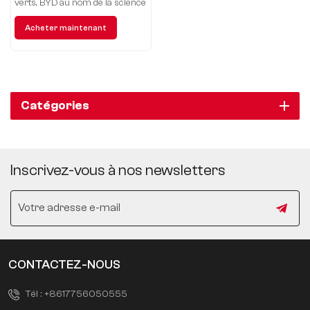
verts, BYD au nom de la science
et de la technologie, leader de la
Acheter maintenant
mode future, une grande
ingéniosité
Catégories
Inscrivez-vous à nos newsletters
CONTACTEZ-NOUS
Tél :
+8617756050555