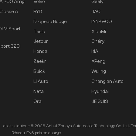
 A 200 Amg
Volvo
Geely
Classe A
BYD
JAC
e
Drapeau Rouge
LYNK&CO
i M Sport
Tesla
XiaoMi
Jétour
Chéry
port 320i
Honda
KIA
Zeekr
XPeng
Buick
Wuling
Li Auto
Chang'an Auto
Neta
Hyundai
Ora
JE SUIS
droits d'auteur © 2026 Anhui Zhuoya Automobile Technology Co., Ltd.. Tou
é
Réseau IPv6 pris en charge