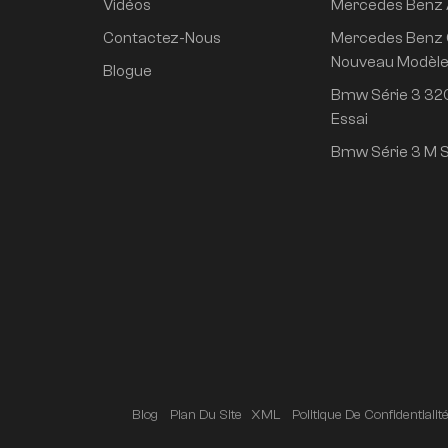
Vidéos
Mercedes Benz
propulsion arrière
super longue durée
Contactez-Nous
Mercedes Benz 
de vie conduite
Nouveau Modèl
Blogue
intelligente haut de
Bmw Série 3 320
gamme version Pro
Essai
Bmw Série 3 M S
Blog
Plan Du Site
XML
Politique De Confidentialit