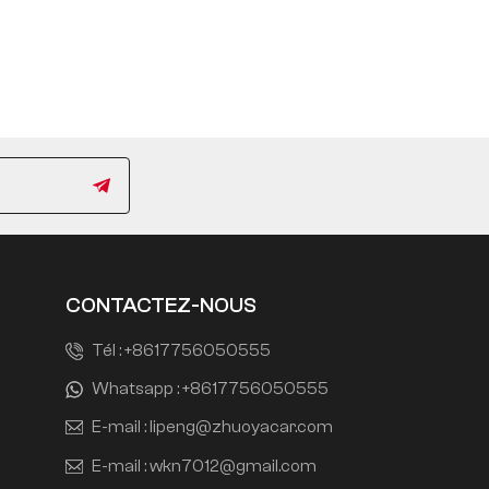
CONTACTEZ-NOUS
Tél :
+8617756050555
Whatsapp :
+8617756050555
E-mail :
lipeng@zhuoyacar.com
E-mail :
wkn7012@gmail.com