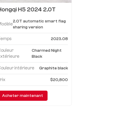
Hongqi H5 2024 2.0T
version de partage de
2.0T automatic smart flag
drapeau intelligent
Modèle
sharing version
automatique
Temps
2023.08
Couleur
Charmed Night
xtérieure
Black
ouleur intérieure
Graphite black
rix
$20,800
Acheter maintenant