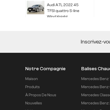
Audi A7L 2022 45
TFSI quattro S-line
Wind Knight
Li Auto L6 2024 Max
Inscrivez-vo
Li Auto L6 2024 Pro
Notre Compagnie
Balises Cha
Mi SU7 2024, version
Maison
Mercedes Benz 
de conduite
Produits
Mercedes Benz 
intelligente longue
À Propos De Nous
Mercedes Class
portée à propulsion
arrière de 700 km
Nouvelles
Mercedes Benz
Mi SU7 2024 830 km