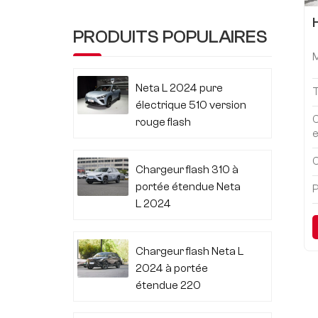
PRODUITS POPULAIRES
Neta L 2024 pure
électrique 510 version
rouge flash
e
C
Chargeur flash 310 à
portée étendue Neta
P
L 2024
Chargeur flash Neta L
2024 à portée
étendue 220