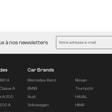
us à nos newsletters
udes
Car Brands
180 A
Mercedes-Benz
Nissan
Classe A
BMW
Trumpchi
e A 200
Audi
HAVAL
 200 A
Volkswagen
HIMA