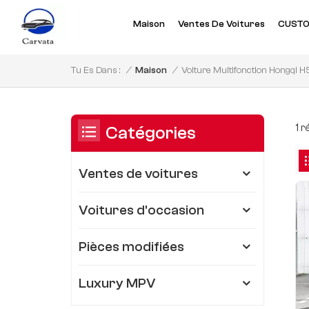
Maison
Ventes De Voitures
CUSTO
Voiture Multifonction Hongqi H
/
Maison
/
Tu Es Dans :
1 
Catégories
Ventes de voitures
Voitures d'occasion
Pièces modifiées
Luxury MPV