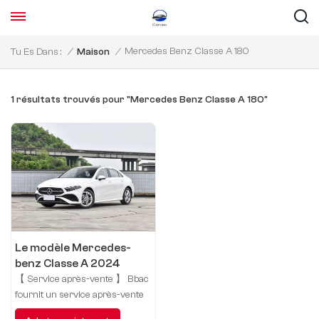
Mercedes Benz Classe A 180
Tu Es Dans :
/
Maison
/
1 résultats trouvés pour "Mercedes Benz Classe A 180"
Le modèle Mercedes-
benz Classe A 2024
changé en A 180 L
【 Service après-vente 】 Bbac
fournit un service après-vente
complet pour votre voiture, y