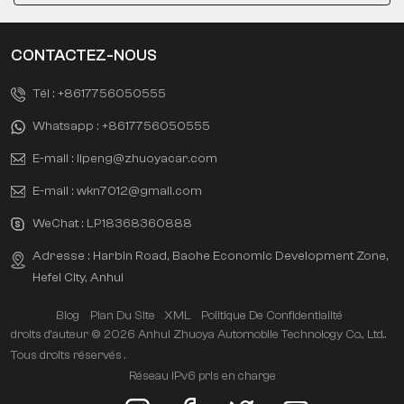
CONTACTEZ-NOUS
Tél :
+8617756050555
Whatsapp :
+8617756050555
E-mail :
lipeng@zhuoyacar.com
E-mail :
wkn7012@gmail.com
WeChat :
LP18368360888
Adresse : Harbin Road, Baohe Economic Development Zone,
Hefei City, Anhui
Blog
Plan Du Site
XML
Politique De Confidentialité
droits d'auteur © 2026 Anhui Zhuoya Automobile Technology Co., Ltd..
Tous droits réservés .
Réseau IPv6 pris en charge