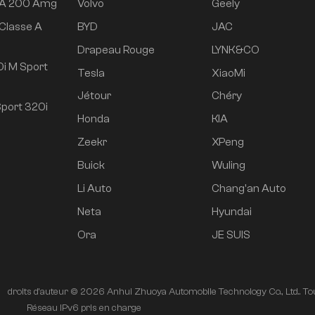
 A 200 Amg
Volvo
Geely
Classe A
BYD
JAC
e
Drapeau Rouge
LYNK&CO
i M Sport
Tesla
XiaoMi
Jétour
Chéry
port 320i
Honda
KIA
Zeekr
XPeng
Buick
Wuling
Li Auto
Chang'an Auto
Neta
Hyundai
Ora
JE SUIS
droits d'auteur © 2026 Anhui Zhuoya Automobile Technology Co., Ltd.. Tou
é
Réseau IPv6 pris en charge