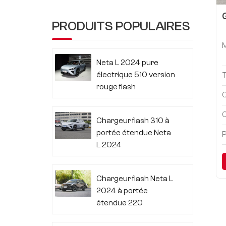
PRODUITS POPULAIRES
Neta L 2024 pure
électrique 510 version
rouge flash
C
C
Chargeur flash 310 à
portée étendue Neta
P
L 2024
Chargeur flash Neta L
2024 à portée
étendue 220