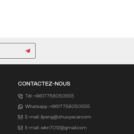
CONTACTEZ-NOUS
Tél :
+8617756050555
Whatsapp :
+8617756050555
E-mail :
lipeng@zhuoyacar.com
E-mail :
wkn7012@gmail.com