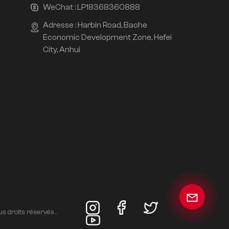
WeChat :
LP18368360888
Adresse : Harbin Road, Baohe
Economic Development Zone, Hefei
City, Anhui
s droits réservés .