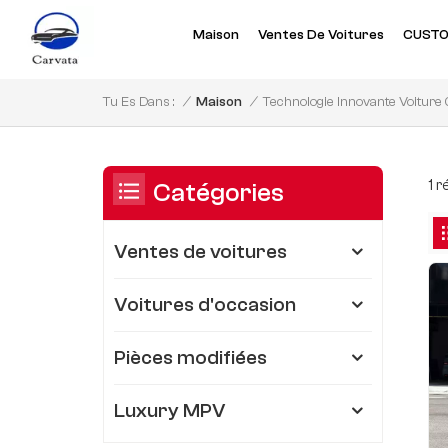
Maison
Ventes De Voitures
CUSTO
Technologie Innovante Voiture 
/
Maison
/
Tu Es Dans :
1 
Catégories
Ventes de voitures
Voitures d'occasion
Pièces modifiées
Luxury MPV