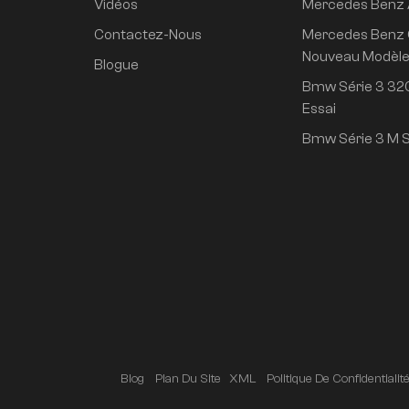
Vidéos
Mercedes Benz
propulsion arrière
super longue durée
Contactez-Nous
Mercedes Benz 
de vie conduite
Nouveau Modèl
Blogue
intelligente haut de
Bmw Série 3 320
gamme version Pro
Essai
Bmw Série 3 M S
Blog
Plan Du Site
XML
Politique De Confidentialit