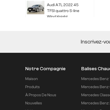
Audi A7L 2022 45
TFSI quattro S-line
Wind Knight
Li Auto L6 2024 Max
Inscrivez-vo
Li Auto L6 2024 Pro
Notre Compagnie
Balises Cha
Mi SU7 2024, version
Maison
Mercedes Benz 
de conduite
Produits
Mercedes Benz 
intelligente longue
À Propos De Nous
Mercedes Class
portée à propulsion
arrière de 700 km
Nouvelles
Mercedes Benz
Mi SU7 2024 830 km