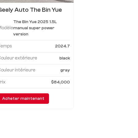
Geely Auto The Bin Yue
2025 1,5L version
The Bin Yue 2025 1.5L
manuelle super puissante
Modèle
manual super power
version
Temps
2024.7
ouleur extérieure
black
ouleur intérieure
gray
rix
$84,000
Acheter maintenant