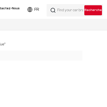
tactez-Nous
FR
Yue"