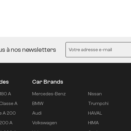
us à nos newsletters
udes
Car Brands
180 A
Mercedes-Benz
Nissan
Classe A
BMW
Trumpchi
e A 200
Audi
HAVAL
 200 A
Volkswagen
HIMA