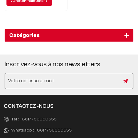
Acheter maintenant
à la fois tendance et performant
est devenu un choix idéal pour
de nombreux consommateurs.
Catégories
Inscrivez-vous à nos newsletters
CONTACTEZ-NOUS
Tél :
+8617756050555
Whatsapp :
+8617756050555