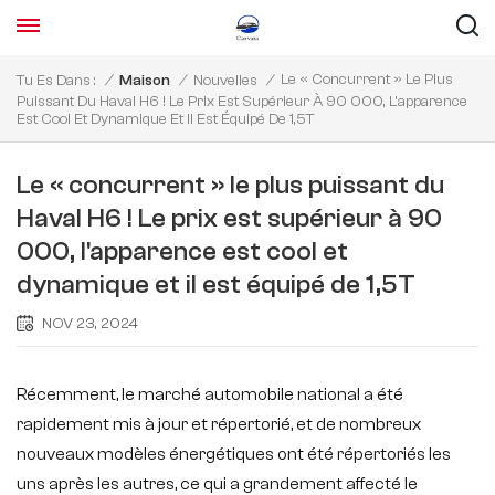
Le « Concurrent » Le Plus
Tu Es Dans :
/
Maison
/
Nouvelles
/
Puissant Du Haval H6 ! Le Prix Est Supérieur À 90 000, L'apparence
Est Cool Et Dynamique Et Il Est Équipé De 1,5T
Le « concurrent » le plus puissant du
Haval H6 ! Le prix est supérieur à 90
000, l'apparence est cool et
dynamique et il est équipé de 1,5T
NOV 23, 2024
Récemment, le marché automobile national a été
rapidement mis à jour et répertorié, et de nombreux
nouveaux modèles énergétiques ont été répertoriés les
uns après les autres, ce qui a grandement affecté le