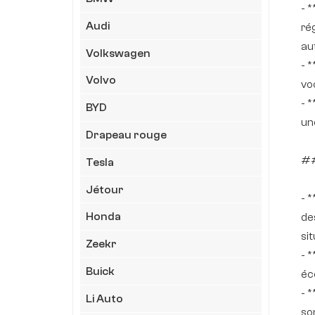
- 
Audi
ré
au
Volkswagen
- 
Volvo
vo
- 
BYD
un
Drapeau rouge
##
Tesla
Jétour
- *
Honda
de
sit
Zeekr
- 
Buick
éc
- 
Li Auto
so