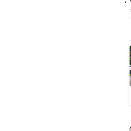
XPeng
Wuling
Chang'an Auto
Hyundai
JE SUIS
Voitures d'occasion
Pièces modifiées
Luxury MPV
PRODUITS POPULAIRES