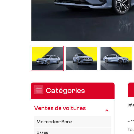
Catégories
##
Ventes de voitures
- 
Mercedes-Benz
to
BMW