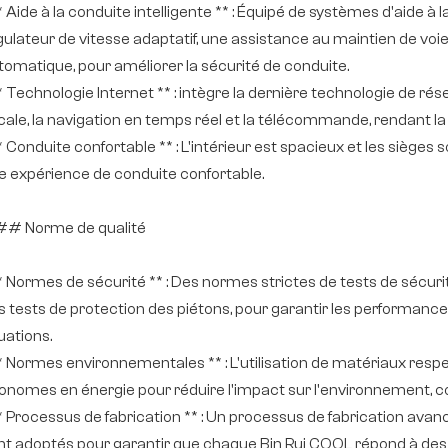
** Aide à la conduite intelligente ** : Équipé de systèmes d'aide 
gulateur de vitesse adaptatif, une assistance au maintien de voi
tomatique, pour améliorer la sécurité de conduite.
** Technologie Internet ** : intègre la dernière technologie de
cale, la navigation en temps réel et la télécommande, rendant la c
** Conduite confortable ** : L'intérieur est spacieux et les siège
e expérience de conduite confortable.
# Norme de qualité
* Normes de sécurité ** : Des normes strictes de tests de sécurit
s tests de protection des piétons, pour garantir les performance
uations.
** Normes environnementales ** : L'utilisation de matériaux res
onomes en énergie pour réduire l'impact sur l'environnement,
** Processus de fabrication ** : Un processus de fabrication avan
nt adoptés pour garantir que chaque Bin Rui COOL répond à des 