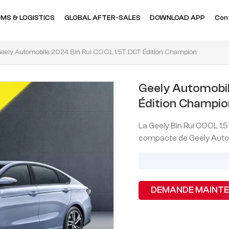
MS & LOGISTICS
GLOBAL AFTER-SALES
DOWNLOAD APP
Con
eely Automobile 2024 Bin Rui COOL 1.5T DCT Édition Champion
Geely Automobil
Édition Champio
La Geely Bin Rui COOL 1.
compacte de Geely Auto q
DEMANDE MAINT