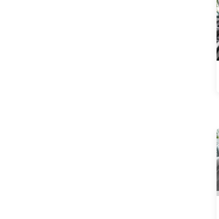
Neta L 2024 pure
électrique 510 version
rouge flash
Chargeur flash 310 à
portée étendue Neta
L 2024
Chargeur flash Neta L
2024 à portée
étendue 220
Audi A7L 2022 45
TFSI quattro S-line