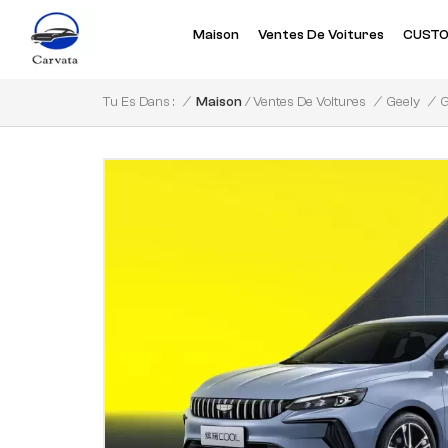
Maison
Ventes De Voitures
CUSTO
/
G
/
Maison
/
/
Tu Es Dans :
Ventes De Voitures
Geely