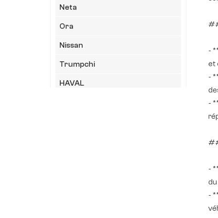
Neta
##
Ora
Nissan
- *
et
Trumpchi
- 
HAVAL
de
HIMA
- 
ré
Geely
JAC
##
LYNK&CO
- *
XiaoMi
du
- 
Chéry
vé
KIA