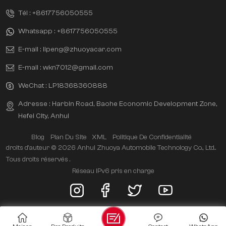
Tél :
+8617756050555
Whatsapp :
+8617756050555
E-mail :
lipeng@zhuoyacar.com
E-mail :
wkn7012@gmail.com
WeChat :
LP18368360888
Adresse : Harbin Road, Baohe Economic Development Zone,
Hefei City, Anhui
Blog
Plan Du Site
XML
Politique De Confidentialité
droits d'auteur © 2026 Anhui Zhuoya Automobile Technology Co., Ltd..
Tous droits réservés .
Réseau IPv6 pris en charge