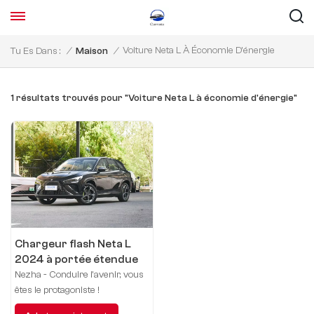
Voiture Neta L À Économie D'énergie
Tu Es Dans :
/
Maison
/
1 résultats trouvés pour "Voiture Neta L à économie d'énergie"
Chargeur flash Neta L
2024 à portée étendue
220
Nezha - Conduire l'avenir, vous
êtes le protagoniste !