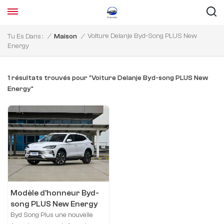
Voiture Delanje Byd-Song PLUS New
Tu Es Dans :
/
Maison
/
Energy
1 résultats trouvés pour "Voiture Delanje Byd-song PLUS New
Energy"
Modèle d'honneur Byd-
song PLUS New Energy
2025 DM-i 112KM
Byd Song Plus une nouvelle