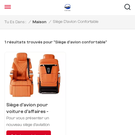
Siège D'avion Confortable
Tu Es Dans :
/
Maison
/
1 résultats trouvés pour "Siège d'avion confortable"
Siège d'avion pour
voiture d'affaires -
Skylon
Pour vous présenter un
nouveau siège d'aviation
automobile, rendez votre