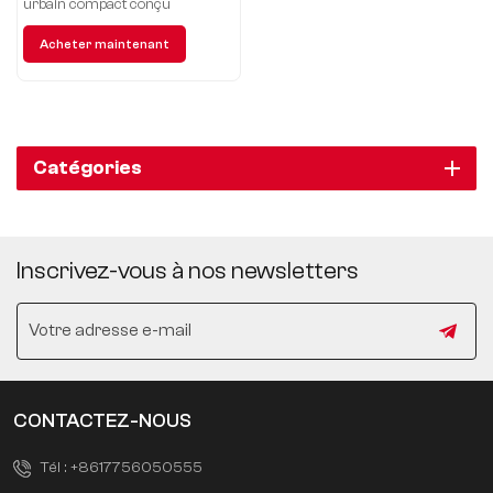
urbain compact conçu
spécifiquement pour les jeunes
Acheter maintenant
consommateurs et s'est
rapidement distingué sur le
marché grâce à son style de
design unique et ses
performances supérieures.
Catégories
Inscrivez-vous à nos newsletters
CONTACTEZ-NOUS
Tél :
+8617756050555