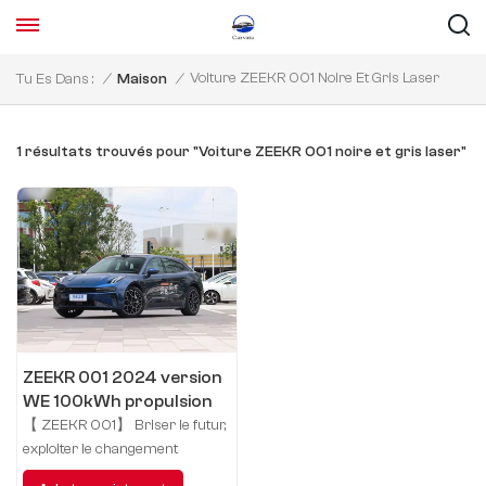
Voiture ZEEKR 001 Noire Et Gris Laser
Tu Es Dans :
/
Maison
/
1 résultats trouvés pour "Voiture ZEEKR 001 noire et gris laser"
ZEEKR 001 2024 version
WE 100kWh propulsion
arrière
【 ZEEKR 001】 Briser le futur,
exploiter le changement