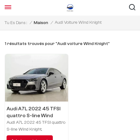
Audi Voiture Wind Knight
Tu Es Dans :
/
Maison
/
1 résultats trouvés pour "Audi voiture Wind Knight"
Audi A7L 2022 45 TFSI
quattro S-line Wind
Knight
Audi A7L 2022 45 TFSI quattro
S-line Wind Knight,
immatriculée en juin 2023, 9