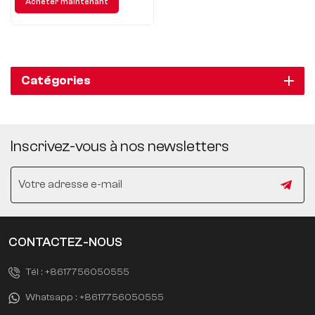
Acheter maintenant
000 kilomètres, soit le nombre
réel de kilomètres de la voiture
d'origine.
Catégories
Inscrivez-vous à nos newsletters
CONTACTEZ-NOUS
Tél :
+8617756050555
Whatsapp :
+8617756050555