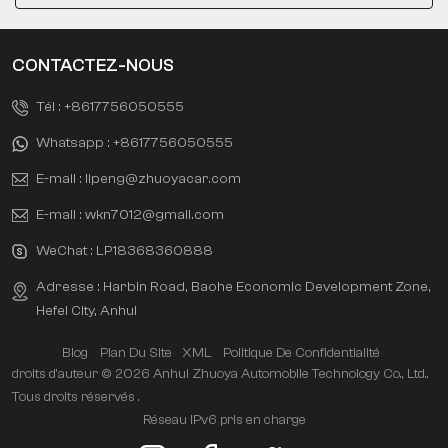
CONTACTEZ-NOUS
Tél :
+8617756050555
Whatsapp :
+8617756050555
E-mail :
lipeng@zhuoyacar.com
E-mail :
wkn7012@gmail.com
WeChat :
LP18368360888
Adresse : Harbin Road, Baohe Economic Development Zone,
Hefei City, Anhui
Blog
Plan Du Site
XML
Politique De Confidentialité
droits d'auteur © 2026 Anhui Zhuoya Automobile Technology Co., Ltd..
Tous droits réservés .
Réseau IPv6 pris en charge